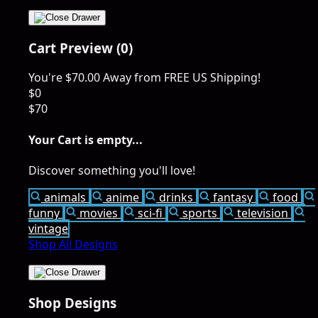
Cart Preview (0)
You're
$70.00
Away from
FREE US Shipping!
$0
$70
Your Cart is empty...
Discover something you'll love!
animals
anime
drinks
fantasy
food
funny
movies
sci-fi
sports
television
vintage
Shop All Designs
Shop Designs