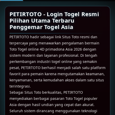
PETIRTOTO - Login Togel Resmi
Pilihan Utama Terbaru
Penggemar Togel Asia
PETIRTOTO hadir sebagai link Situs Toto resmi dan
terpercaya yang menawarkan pengalaman bermain
Toto Togel online 4D primadona Asia 2026 dengan
sistem modern dan layanan profesional. Di tengah
perkembangan industri togel online yang semakin
pesat, PETIRTOTO berhasil menjadi salah satu platform
favorit para pemain karena mengutamakan keamanan,
kenyamanan, serta kemudahan akses dalam satu situs
terintegrasi.
Sebagai Situs Toto berkualitas, PETIRTOTO
menyediakan berbagai pasaran Toto Togel populer
Asia dengan hasil undian yang cepat dan akurat.
Seluruh sistem dirancang menggunakan teknologi