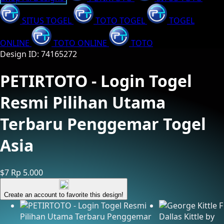
SITUS TOGEL
TOTO TOGEL
TOGEL
ONLINE
TOTO ONLINE
TOTO
Design ID: 74165272
PETIRTOTO - Login Togel
Resmi Pilihan Utama
Terbaru Penggemar Togel
Asia
$7
Rp 5.000
Create an account to favorite this design!