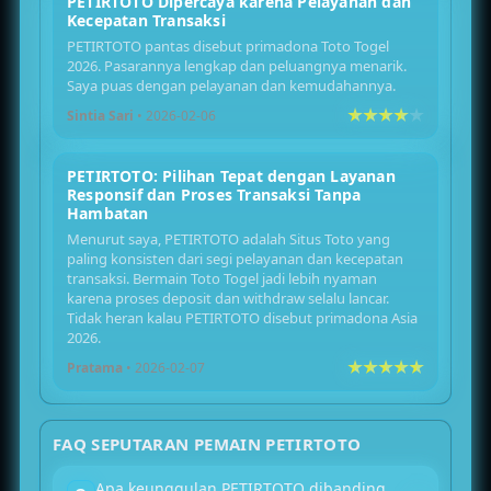
PETIRTOTO Dipercaya karena Pelayanan dan
Kecepatan Transaksi
PETIRTOTO pantas disebut primadona Toto Togel
2026. Pasarannya lengkap dan peluangnya menarik.
Saya puas dengan pelayanan dan kemudahannya.
Sintia Sari
• 2026-02-06
PETIRTOTO: Pilihan Tepat dengan Layanan
Responsif dan Proses Transaksi Tanpa
Hambatan
Menurut saya, PETIRTOTO adalah Situs Toto yang
paling konsisten dari segi pelayanan dan kecepatan
transaksi. Bermain Toto Togel jadi lebih nyaman
karena proses deposit dan withdraw selalu lancar.
Tidak heran kalau PETIRTOTO disebut primadona Asia
2026.
Pratama
• 2026-02-07
FAQ SEPUTARAN PEMAIN PETIRTOTO
Apa keunggulan PETIRTOTO dibanding