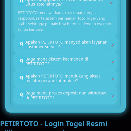
Q
Situs Toto lainnya?
PETIRTOTO menawarkan akses cepat, tampilan
responsif, serta sistem permainan Toto Togel yang
stabil sehingga pemain bisa bermain dengan nyaman
tanpa kendala.
Apakah PETIRTOTO menyediakan layanan
Q
customer service?
Bagaimana sistem keamanan di
Q
PETIRTOTO?
Apakah PETIRTOTO mendukung akses
Q
melalui perangkat mobile?
Bagaimana proses deposit dan withdraw
Q
di PETIRTOTO?
PETIRTOTO - Login Togel Resmi