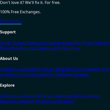
Don't love it? We'll fix it. For free.
100% Free Exchanges.
PETIRTOTO
Support
Order Status
Contact Us
Coupon Codes
FAQ
Free Shipping
Refunds & Returns
Shipping Info
Size Chart
About Us
About Us
Accessibility
Create a Dashery Store
Careers
Hire
an Artist
Social Responsibility
TeePublic Reviews
Explore
All Designs
Content Directory
Featured Artists
Newest
Designers
Newest T-Shirts
Tag Directory