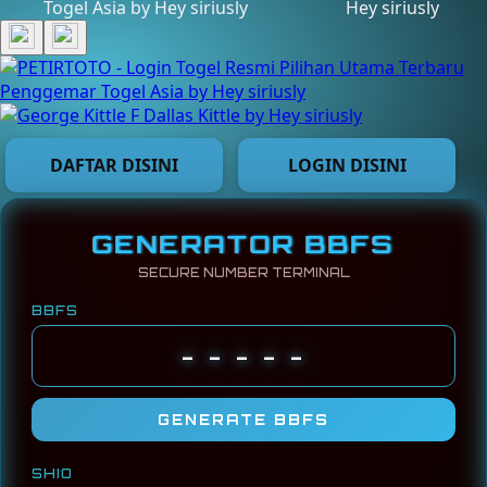
DAFTAR DISINI
LOGIN DISINI
GENERATOR BBFS
SECURE NUMBER TERMINAL
BBFS
- - - - -
GENERATE BBFS
SHIO