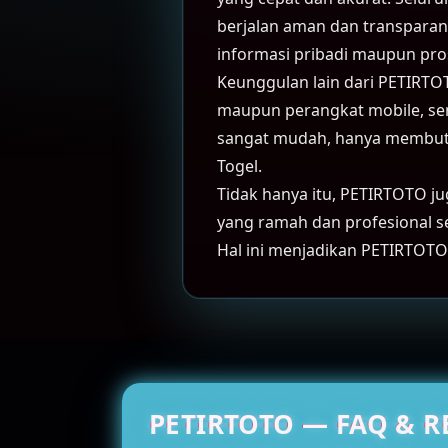
berjalan aman dan transparan
informasi pribadi maupun pro
Keunggulan lain dari PETIRTOT
maupun perangkat mobile, se
sangat mudah, hanya membutu
Togel.
Tidak hanya itu, PETIRTOTO j
yang ramah dan profesional s
Hal ini menjadikan PETIRTOT
PETIRTOTO — FAQ & R