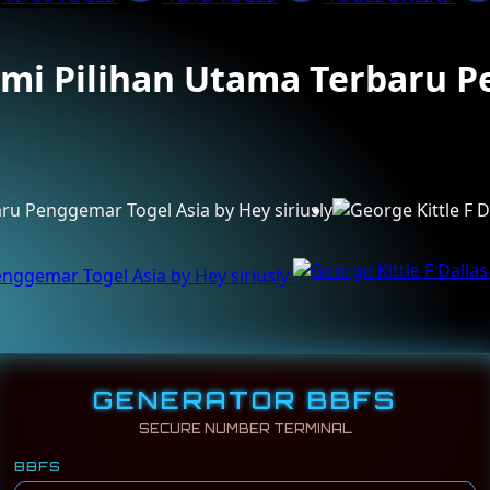
smi Pilihan Utama Terbaru 
GENERATOR BBFS
SECURE NUMBER TERMINAL
BBFS