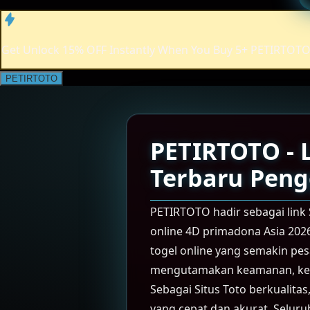
Get
Unlock 15%
OFF Instantly When You Buy
5+ PETIRTOT
PETIRTOTO
PETIRTOTO - 
Terbaru Peng
PETIRTOTO hadir sebagai link
online 4D primadona Asia 202
togel online yang semakin pes
mengutamakan keamanan, keny
Sebagai Situs Toto berkualita
yang cepat dan akurat. Selur