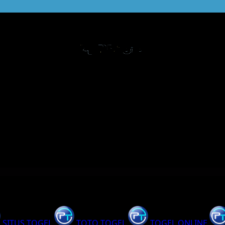
SITUS TOGEL
TOTO TOGEL
TOGEL ONLINE