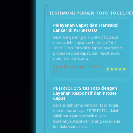
TESTIMONI PEMAIN TOTO TOGEL PE
Pelayanan Cepat dan Transaksi
Lancar di PETIRTOTO
Sejak bergabung di PETIRTOTO, saya
merasa lebih nyaman bermain Toto
Togel. Situs Toto ini tampilannya simpel,
proses deposit cepat, dan result selalu
update tepat waktu.
Dirga Rahmadhan
• 2026-02-
02
PETIRTOTO: Situs Toto dengan
Layanan Responsif dan Proses
Cepat
Saya sudah lama bermain Toto Togel,
dan menurut saya PETIRTOTO adalah
salah satu yang terbaik di Asia.
Sistemnya stabil dan jarang sekali ada
kendala saat akses.