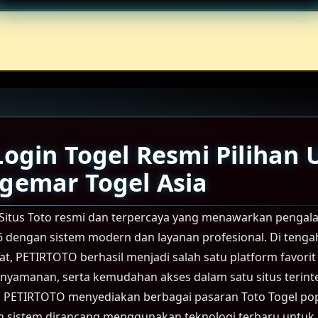
O
Login Togel Resmi Pilihan
gemar Togel Asia
 Situs Toto resmi dan terpercaya yang menawarkan pengal
6 dengan sistem modern dan layanan profesional. Di teng
at, PETIRTOTO berhasil menjadi salah satu platform favori
amanan, serta kemudahan akses dalam satu situs terinte
s, PETIRTOTO menyediakan berbagai pasaran Toto Togel pop
uh sistem dirancang menggunakan teknologi terbaru untuk 