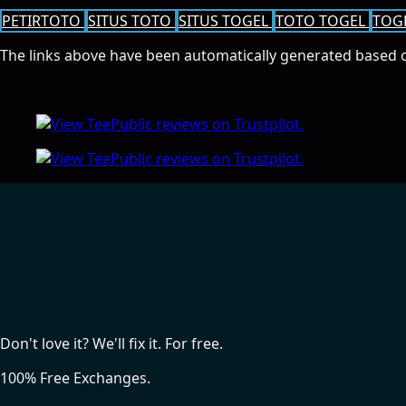
PETIRTOTO
SITUS TOTO
SITUS TOGEL
TOTO TOGEL
TOG
The links above have been automatically generated based o
Don't love it? We'll fix it. For free.
100% Free Exchanges.