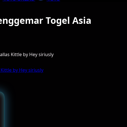
Penggemar Togel Asia