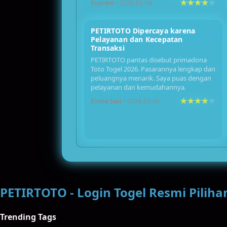
Supiani
• 2026-02-04
PETIRTOTO Dipercaya karena
Pelayanan dan Kecepatan
Transaksi
PETIRTOTO pantas disebut primadona
Toto Togel 2026. Pasarannya lengkap dan
peluangnya menarik. Saya puas dengan
pelayanan dan kemudahannya.
Sintia Sari
• 2026-02-06
PETIRTOTO - Login Togel Resmi Pilih
Trending Tags