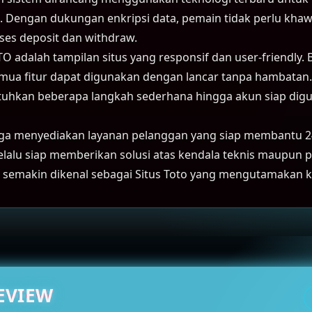
. Dengan dukungan enkripsi data, pemain tidak perlu kh
ses deposit dan withdraw.
O adalah tampilan situs yang responsif dan user-friendly. 
mua fitur dapat digunakan dengan lancar tanpa hambatan.
hkan beberapa langkah sederhana hingga akun siap digu
uga menyediakan layanan pelanggan yang siap membantu 2
elalu siap memberikan solusi atas kendala teknis maupun 
O semakin dikenal sebagai Situs Toto yang mengutamakan
EVIEW