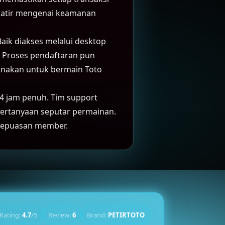
awatir mengenai keamanan
Baik diakses melalui desktop
 Proses pendaftaran pun
nakan untuk bermain Toto
4 jam penuh. Tim support
pertanyaan seputar permainan.
 kepuasan member.
Rating:
4.7
/5
Review:
6
Brand:
PETIRTOTO