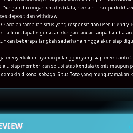
. Dengan dukungan enkripsi data, pemain tidak perlu kh
ses deposit dan withdraw.
O adalah tampilan situs yang responsif dan user-friendly. 
mua fitur dapat digunakan dengan lancar tanpa hambatan.
hkan beberapa langkah sederhana hingga akun siap digu
uga menyediakan layanan pelanggan yang siap membantu 2
elalu siap memberikan solusi atas kendala teknis maupun 
O semakin dikenal sebagai Situs Toto yang mengutamakan
EVIEW