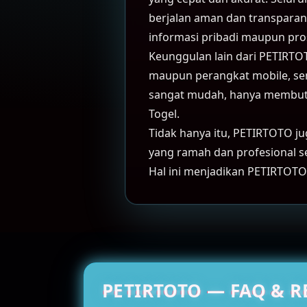
berjalan aman dan transparan
informasi pribadi maupun pro
Keunggulan lain dari PETIRTOT
maupun perangkat mobile, se
sangat mudah, hanya membutu
Togel.
Tidak hanya itu, PETIRTOTO j
yang ramah dan profesional s
Hal ini menjadikan PETIRTOT
PETIRTOTO — FAQ & R