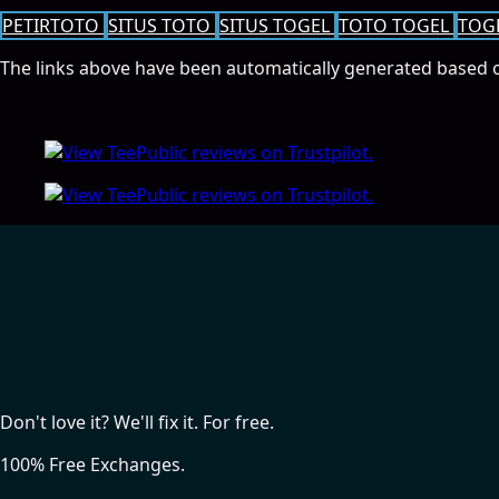
PETIRTOTO
SITUS TOTO
SITUS TOGEL
TOTO TOGEL
TOG
The links above have been automatically generated based o
Don't love it? We'll fix it. For free.
100% Free Exchanges.