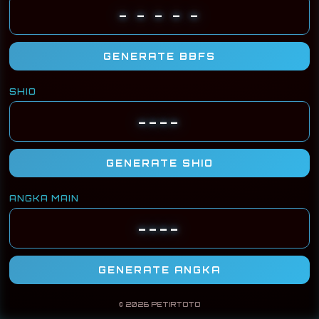
- - - - -
GENERATE BBFS
SHIO
----
GENERATE SHIO
ANGKA MAIN
----
GENERATE ANGKA
© 2026 PETIRTOTO