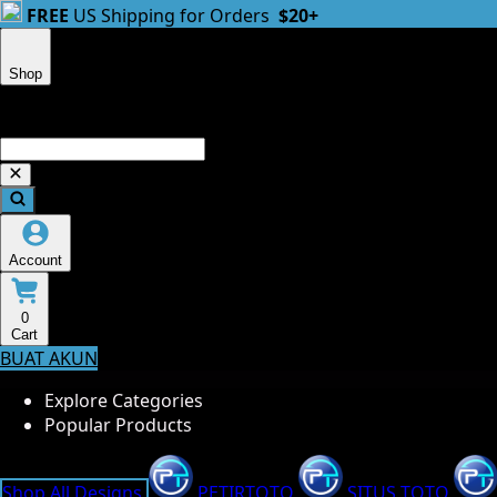
FREE
US Shipping for Orders
$20+
Shop
Account
0
Cart
BUAT AKUN
Explore Categories
Popular Products
Shop All Designs
PETIRTOTO
SITUS TOTO