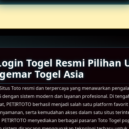
O
Login Togel Resmi Pilihan
gemar Togel Asia
 Situs Toto resmi dan terpercaya yang menawarkan pengal
6 dengan sistem modern dan layanan profesional. Di teng
at, PETIRTOTO berhasil menjadi salah satu platform favori
amanan, serta kemudahan akses dalam satu situs terinte
s, PETIRTOTO menyediakan berbagai pasaran Toto Togel pop
uh sistem dirancang menggunakan teknologi terbaru untuk 