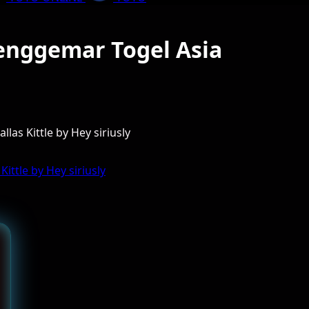
Penggemar Togel Asia