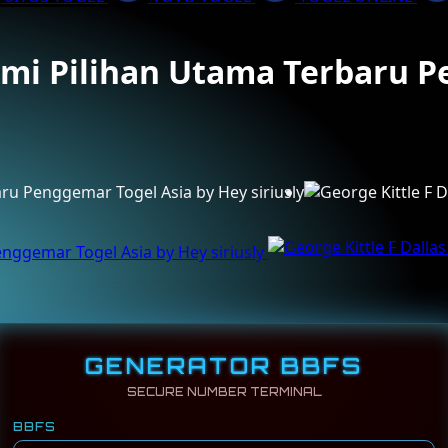
smi Pilihan Utama Terbaru 
GENERATOR BBFS
SECURE NUMBER TERMINAL
BBFS