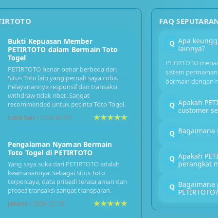
TIRTOTO
FAQ SEPUTARA
Apa keunggu
Bukti Kepuasan Member
Q
lainnya?
PETIRTOTO dalam Bermain Toto
Togel
PETIRTOTO menawar
PETIRTOTO benar-benar berbeda dari
sistem permainan 
Situs Toto lain yang pernah saya coba.
bermain dengan n
Pelayanannya responsif dan transaksi
withdraw tidak ribet. Sangat
Apakah PET
recommended untuk pecinta Toto Togel.
Q
customer se
Lidia Sari
• 2026-02-03
Bagaimana 
Q
Pengalaman Nyaman Bermain
Toto Togel di PETIRTOTO
Apakah PET
Q
perangkat m
Yang saya suka dari PETIRTOTO adalah
keamanannya. Sebagai Situs Toto
terpercaya, data pribadi terasa aman dan
Bagaimana p
Q
proses transaksi sangat transparan.
PETIRTOTO
Jakaria
• 2026-02-05