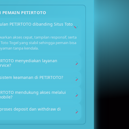
N PEMAIN PETIRTOTO
lan PETIRTOTO dibanding Situs Toto
kan akses cepat, tampilan responsif, serta
Toto Togel yang stabil sehingga pemain bisa
yaman tanpa kendala.
IRTOTO menyediakan layanan
rvice?
sistem keamanan di PETIRTOTO?
IRTOTO mendukung akses melalui
obile?
roses deposit dan withdraw di
?