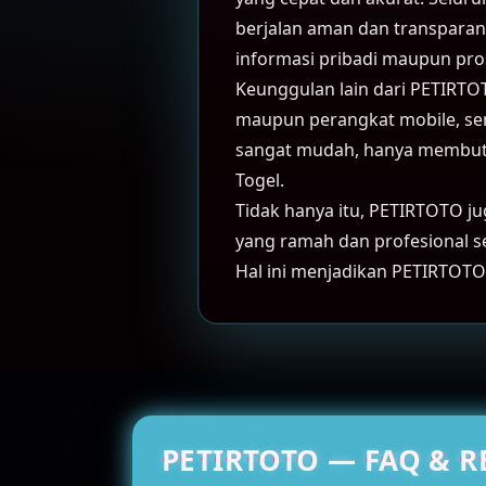
berjalan aman dan transparan
informasi pribadi maupun pro
Keunggulan lain dari PETIRTOT
maupun perangkat mobile, se
sangat mudah, hanya membutu
Togel.
Tidak hanya itu, PETIRTOTO j
yang ramah dan profesional s
Hal ini menjadikan PETIRTOT
PETIRTOTO — FAQ & R