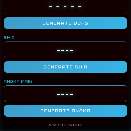
- - - - -
GENERATE BBFS
SHIO
----
GENERATE SHIO
ANGKA MAIN
----
GENERATE ANGKA
© 2026 PETIRTOTO