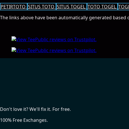
PETIRTOTO
SITUS TOTO
SITUS TOGEL
TOTO TOGEL
TOG
The links above have been automatically generated based o
Don't love it? We'll fix it. For free.
100% Free Exchanges.