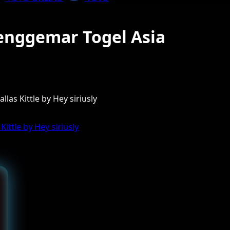
Penggemar Togel Asia