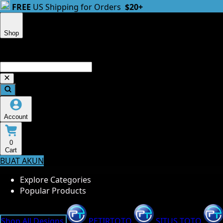
FREE
US Shipping for Orders
$20+
Shop
Account
0
Cart
BUAT AKUN
Explore Categories
Popular Products
Shop All Designs
PETIRTOTO
SITUS TOTO