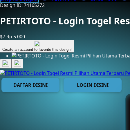
Design ID: 74165272
PETIRTOTO - Login Togel Re
$7
Rp 5.000
Create an account to favorite this design!
DAFTAR DISINI
LOGIN DISINI