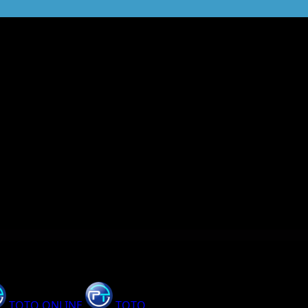
TOTO ONLINE
TOTO