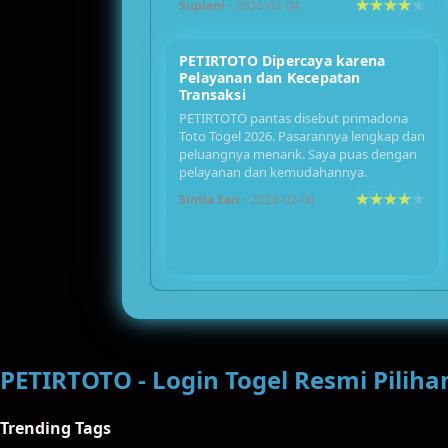
Supiani
• 2026-02-04
PETIRTOTO Dipercaya karena
Pelayanan dan Kecepatan
Transaksi
PETIRTOTO pantas disebut primadona
Toto Togel 2026. Pasarannya lengkap dan
peluangnya menarik. Saya puas dengan
pelayanan dan kemudahannya.
Sintia Sari
• 2026-02-06
PETIRTOTO - Login Togel Resmi Pilih
Trending Tags