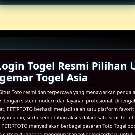
O
Login Togel Resmi Pilihan
gemar Togel Asia
 Situs Toto resmi dan terpercaya yang menawarkan pengal
6 dengan sistem modern dan layanan profesional. Di teng
at, PETIRTOTO berhasil menjadi salah satu platform favori
amanan, serta kemudahan akses dalam satu situs terinte
s, PETIRTOTO menyediakan berbagai pasaran Toto Togel pop
uh sistem dirancang menggunakan teknologi terbaru untuk 