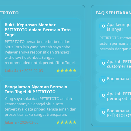
TIRTOTO
FAQ SEPUTARA
Apa keunggu
Bukti Kepuasan Member
Q
lainnya?
PETIRTOTO dalam Bermain Toto
Togel
PETIRTOTO menawar
PETIRTOTO benar-benar berbeda dari
sistem permainan 
Situs Toto lain yang pernah saya coba.
bermain dengan n
Pelayanannya responsif dan transaksi
withdraw tidak ribet. Sangat
Apakah PET
recommended untuk pecinta Toto Togel.
Q
customer se
Lidia Sari
• 2026-02-03
Bagaimana 
Q
Pengalaman Nyaman Bermain
Toto Togel di PETIRTOTO
Apakah PET
Q
perangkat m
Yang saya suka dari PETIRTOTO adalah
keamanannya. Sebagai Situs Toto
terpercaya, data pribadi terasa aman dan
Bagaimana p
Q
proses transaksi sangat transparan.
PETIRTOTO
Jakaria
• 2026-02-05