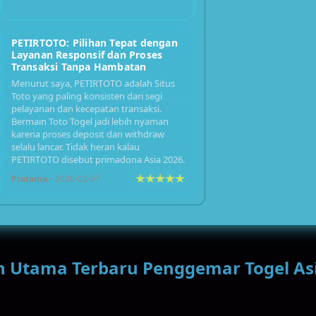
PETIRTOTO: Pilihan Tepat dengan
Layanan Responsif dan Proses
Transaksi Tanpa Hambatan
Menurut saya, PETIRTOTO adalah Situs
Toto yang paling konsisten dari segi
pelayanan dan kecepatan transaksi.
Bermain Toto Togel jadi lebih nyaman
karena proses deposit dan withdraw
selalu lancar. Tidak heran kalau
PETIRTOTO disebut primadona Asia 2026.
Pratama
• 2026-02-07
an Utama Terbaru Penggemar Togel As