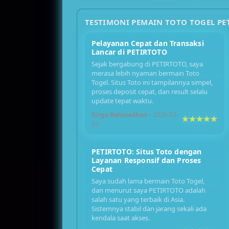
TESTIMONI PEMAIN TOTO TOGEL PE
Pelayanan Cepat dan Transaksi
Lancar di PETIRTOTO
Sejak bergabung di PETIRTOTO, saya
merasa lebih nyaman bermain Toto
Togel. Situs Toto ini tampilannya simpel,
proses deposit cepat, dan result selalu
update tepat waktu.
Dirga Rahmadhan
• 2026-02-
02
PETIRTOTO: Situs Toto dengan
Layanan Responsif dan Proses
Cepat
Saya sudah lama bermain Toto Togel,
dan menurut saya PETIRTOTO adalah
salah satu yang terbaik di Asia.
Sistemnya stabil dan jarang sekali ada
kendala saat akses.