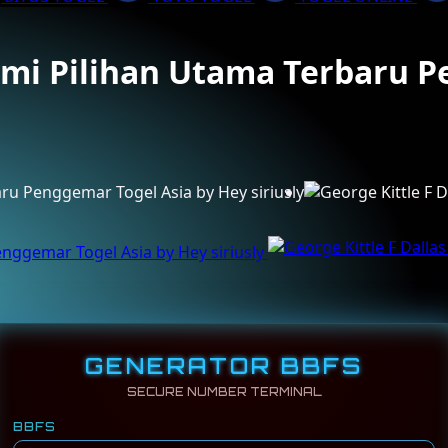
smi Pilihan Utama Terbaru 
GENERATOR BBFS
SECURE NUMBER TERMINAL
BBFS