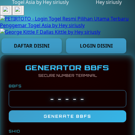
DAFTAR DISINI
LOGIN DISINI
GENERATOR BBFS
SECURE NUMBER TERMINAL
BBFS
- - - - -
GENERATE BBFS
SHIO