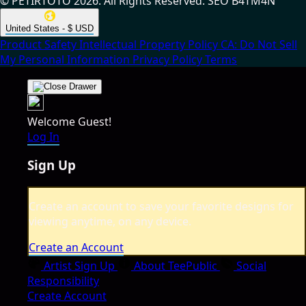
© PETIRTOTO 2026. All Rights Reserved. SEO B4TM4N
United States - $ USD
Product Safety
Intellectual Property Policy
CA: Do Not Sell
My Personal Information
Privacy Policy
Terms
Welcome Guest!
Log In
Sign Up
Create an account to save your favorite designs for
viewing anytime, on any device.
Create an Account
Artist Sign Up
About TeePublic
Social
Responsibility
Create Account