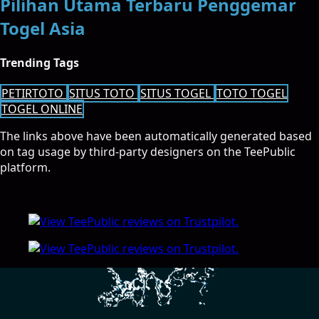
Pilihan Utama Terbaru Penggemar
Togel Asia
Trending Tags
PETIRTOTO
SITUS TOTO
SITUS TOGEL
TOTO TOGEL
TOGEL ONLINE
The links above have been automatically generated based
on tag usage by third-party designers on the TeePublic
platform.