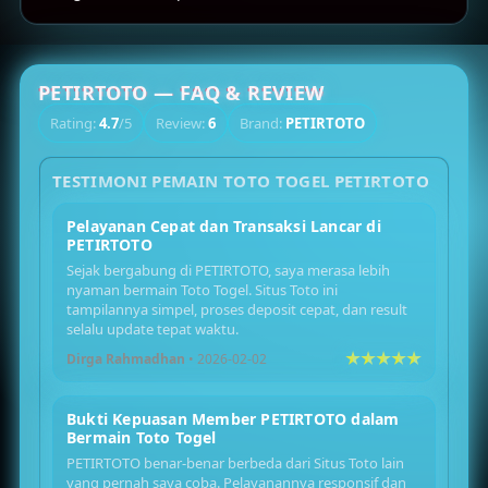
PETIRTOTO — FAQ & REVIEW
Rating:
4.7
/5
Review:
6
Brand:
PETIRTOTO
TESTIMONI PEMAIN TOTO TOGEL PETIRTOTO
Pelayanan Cepat dan Transaksi Lancar di
PETIRTOTO
Sejak bergabung di PETIRTOTO, saya merasa lebih
nyaman bermain Toto Togel. Situs Toto ini
tampilannya simpel, proses deposit cepat, dan result
selalu update tepat waktu.
Dirga Rahmadhan
• 2026-02-02
Bukti Kepuasan Member PETIRTOTO dalam
Bermain Toto Togel
PETIRTOTO benar-benar berbeda dari Situs Toto lain
yang pernah saya coba. Pelayanannya responsif dan