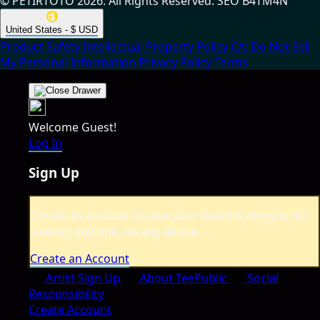
© PETIRTOTO 2026. All Rights Reserved. SEO B4TM4N
United States - $ USD
Product Safety
Intellectual Property Policy
CA: Do Not Sell
My Personal Information
Privacy Policy
Terms
Welcome Guest!
Log In
Sign Up
Create an account to save your favorite designs for
viewing anytime, on any device.
Create an Account
Artist Sign Up
About TeePublic
Social
Responsibility
Create Account