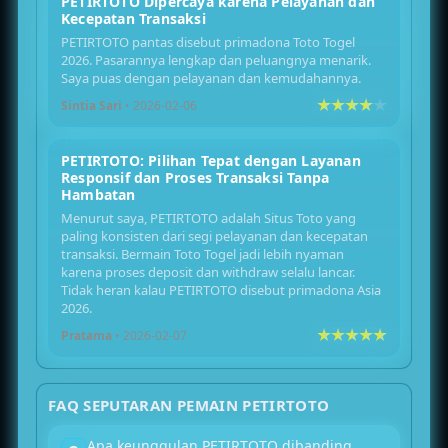
PETIRTOTO Dipercaya karena Pelayanan dan
Kecepatan Transaksi
PETIRTOTO pantas disebut primadona Toto Togel
2026. Pasarannya lengkap dan peluangnya menarik.
Saya puas dengan pelayanan dan kemudahannya.
Sintia Sari
• 2026-02-06
PETIRTOTO: Pilihan Tepat dengan Layanan
Responsif dan Proses Transaksi Tanpa
Hambatan
Menurut saya, PETIRTOTO adalah Situs Toto yang
paling konsisten dari segi pelayanan dan kecepatan
transaksi. Bermain Toto Togel jadi lebih nyaman
karena proses deposit dan withdraw selalu lancar.
Tidak heran kalau PETIRTOTO disebut primadona Asia
2026.
Pratama
• 2026-02-07
FAQ SEPUTARAN PEMAIN PETIRTOTO
Apa keunggulan PETIRTOTO dibanding