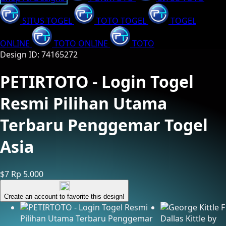
SITUS TOGEL
TOTO TOGEL
TOGEL
ONLINE
TOTO ONLINE
TOTO
Design ID: 74165272
PETIRTOTO - Login Togel
Resmi Pilihan Utama
Terbaru Penggemar Togel
Asia
$7
Rp 5.000
Create an account to favorite this design!