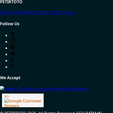
PETIRTOTO
SITUS TOTO
SITUS TOGEL
TOTO TOGEL
Follow Us
We Accept