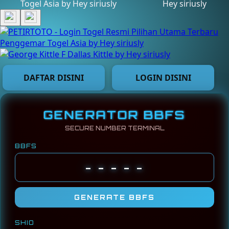
DAFTAR DISINI
LOGIN DISINI
GENERATOR BBFS
SECURE NUMBER TERMINAL
BBFS
- - - - -
GENERATE BBFS
SHIO