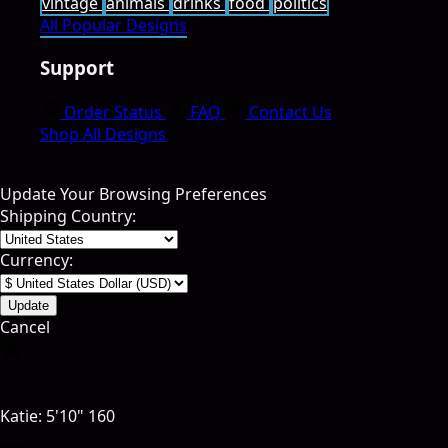
vintage
animals
drinks
food
politics
All Popular Designs
Support
Order Status
FAQ
Contact Us
Shop All Designs
Update Your Browsing Preferences
Shipping Country:
Currency:
Cancel
Katie:
5'10"
160