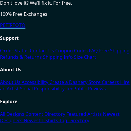
Don't love it? We'll fix it. For free.
100% Free Exchanges.
PETIRTOTO
Support
Order Status
Contact Us
Coupon Codes
FAQ
Free Shipping
Refunds & Returns
Shipping Info
Size Chart
About Us
About Us
Accessibility
Create a Dashery Store
Careers
Hire
an Artist
Social Responsibility
TeePublic Reviews
Explore
All Designs
Content Directory
Featured Artists
Newest
Designers
Newest T-Shirts
Tag Directory