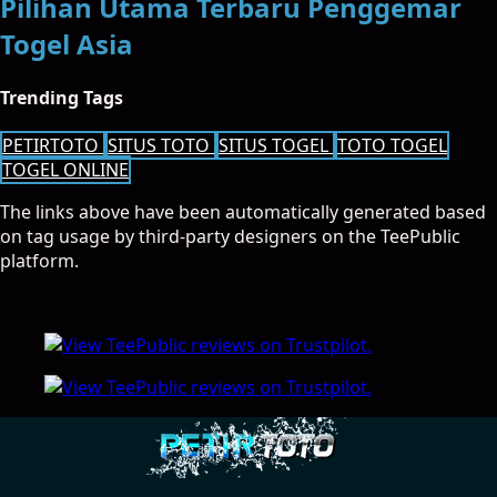
Pilihan Utama Terbaru Penggemar
Togel Asia
Trending Tags
PETIRTOTO
SITUS TOTO
SITUS TOGEL
TOTO TOGEL
TOGEL ONLINE
The links above have been automatically generated based
on tag usage by third-party designers on the TeePublic
platform.