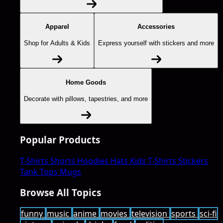
Apparel
Accessories
Shop for Adults & Kids
Express yourself with stickers and more
Home Goods
Decorate with pillows, tapestries, and more
Popular Products
T-Shirts
Shorts
Hoodies
Hats
Kids T-Shirts
Stickers
Tank Tops
Mugs
Browse All Topics
funny
music
anime
movies
television
sports
sci-fi