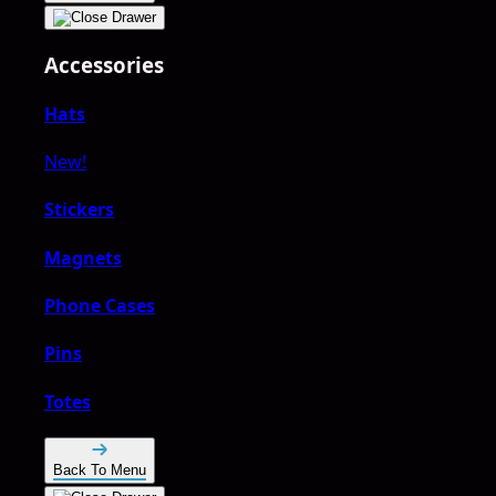
Accessories
Hats
New!
Stickers
Magnets
Phone Cases
Pins
Totes
Back To Menu