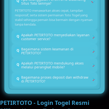
Q
Situs Toto lainnya?
PETIRTOTO menawarkan akses cepat, tampilan
responsif, serta sistem permainan Toto Togel yang
stabil sehingga pemain bisa bermain dengan nyaman
tanpa kendala.
Apakah PETIRTOTO menyediakan layanan
Q
customer service?
Bagaimana sistem keamanan di
Q
PETIRTOTO?
Apakah PETIRTOTO mendukung akses
Q
melalui perangkat mobile?
Bagaimana proses deposit dan withdraw
Q
di PETIRTOTO?
PETIRTOTO - Login Togel Resmi