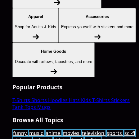
Apparel
Accessories
Shop for Adults & Kids
Express yourself with stickers and more
Home Goods
Decorate with pillows, tapestries, and more
Popular Products
T-Shirts
Shorts
Hoodies
Hats
Kids T-Shirts
Stickers
Tank Tops
Mugs
Browse All Topics
funny
music
anime
movies
television
sports
sci-fi