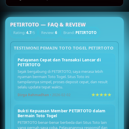
PETIRTOTO — FAQ & REVIEW
Rating:
4.7
/5
Review:
6
Brand:
PETIRTOTO
TESTIMONI PEMAIN TOTO TOGEL PETIRTOTO
Pelayanan Cepat dan Transaksi Lancar di
PETIRTOTO
Sejak bergabung di PETIRTOTO, saya merasa lebih
nyaman bermain Toto Togel. Situs Toto ini
tampilannya simpel, proses deposit cepat, dan result
selalu update tepat waktu.
Dirga Rahmadhan
• 2026-02-02
Bukti Kepuasan Member PETIRTOTO dalam
Bermain Toto Togel
PETIRTOTO benar-benar berbeda dari Situs Toto lain
yang pernah saya coba. Pelayanannya responsif dan