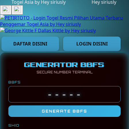
DAFTAR DISINI
LOGIN DISINI
GENERATOR BBFS
SECURE NUMBER TERMINAL
BBFS
- - - - -
GENERATE BBFS
SHIO