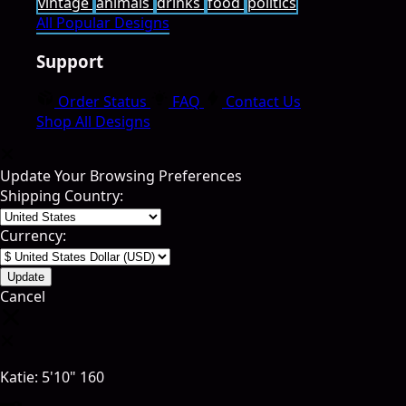
vintage
animals
drinks
food
politics
All Popular Designs
Support
Order Status
FAQ
Contact Us
Shop All Designs
Update Your Browsing Preferences
Shipping Country:
Currency:
Cancel
Katie:
5'10"
160