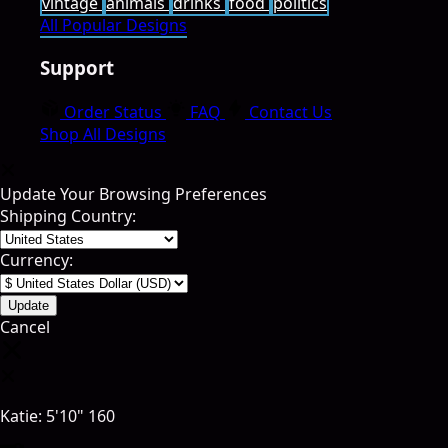
vintage
animals
drinks
food
politics
All Popular Designs
Support
Order Status
FAQ
Contact Us
Shop All Designs
Update Your Browsing Preferences
Shipping Country:
Currency:
Cancel
Katie:
5'10"
160