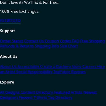
Don't love it? We'll fix it. For free.
100% Free Exchanges.
PETIRTOTO
Support
Order Status
Contact Us
Coupon Codes
FAQ
Free Shipping
Refunds & Returns
Shipping Info
Size Chart
About Us
About Us
Accessibility
Create a Dashery Store
Careers
Hire
an Artist
Social Responsibility
TeePublic Reviews
Explore
All Designs
Content Directory
Featured Artists
Newest
Designers
Newest T-Shirts
Tag Directory