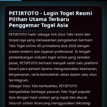
PETIRTOTO - Login Togel Resmi
Pilihan Utama Terbaru
Penggemar Togel Asia
PETIRTOTO hadir sebagai link Situs Toto resmi dan
terpercaya yang menawarkan pengalaman bermain
Toto Togel online 4D primadona Asia 2026 dengan
sistem modern dan layanan profesional. Di tengah
perkembangan industri togel online yang semakin
pesat, PETIRTOTO berhasil menjadi salah satu platform
favorit para pemain karena mengutamakan keamanan,
kenyamanan, serta kemudahan akses dalam satu situs
terintegrasi.
Sebagai Situs Toto berkualitas, PETIRTOTO
menyediakan berbagai pasaran Toto Togel populer
Asia dengan hasil undian yang cepat dan akurat.
Seluruh sistem dirancang menggunakan teknologi