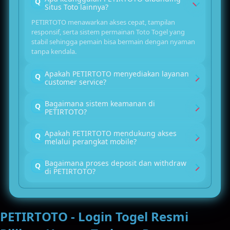
Q
Situs Toto lainnya?
PETIRTOTO menawarkan akses cepat, tampilan
responsif, serta sistem permainan Toto Togel yang
stabil sehingga pemain bisa bermain dengan nyaman
tanpa kendala.
Apakah PETIRTOTO menyediakan layanan
Q
customer service?
Bagaimana sistem keamanan di
Q
PETIRTOTO?
Apakah PETIRTOTO mendukung akses
Q
melalui perangkat mobile?
Bagaimana proses deposit dan withdraw
Q
di PETIRTOTO?
PETIRTOTO - Login Togel Resmi