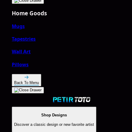
Home Goods
Mugs
Tapestries
Wall Art
Pillows
Back To Menu
Shop Designs
Discover a classic design or new favorite artist