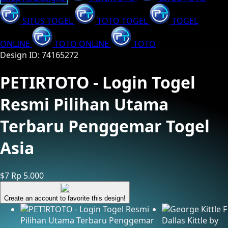
SITUS TOGEL
TOTO TOGEL
TOGEL
ONLINE
TOTO ONLINE
TOTO
Design ID: 74165272
PETIRTOTO - Login Togel
Resmi Pilihan Utama
Terbaru Penggemar Togel
Asia
$7
Rp 5.000
Create an account to favorite this design!