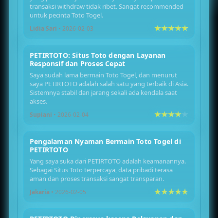
transaksi withdraw tidak ribet. Sangat recommended
untuk pecinta Toto Togel.
Lidia Sari
• 2026-02-03
PETIRTOTO: Situs Toto dengan Layanan
Responsif dan Proses Cepat
Saya sudah lama bermain Toto Togel, dan menurut
saya PETIRTOTO adalah salah satu yang terbaik di Asia.
Sistemnya stabil dan jarang sekali ada kendala saat
akses.
Supiani
• 2026-02-04
Pengalaman Nyaman Bermain Toto Togel di
PETIRTOTO
Yang saya suka dari PETIRTOTO adalah keamanannya.
Sebagai Situs Toto terpercaya, data pribadi terasa
aman dan proses transaksi sangat transparan.
Jakaria
• 2026-02-05