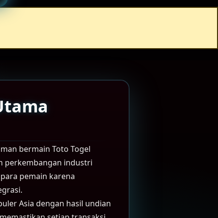
 Utama
aman bermain Toto Togel
ah perkembangan industri
t para pemain karena
grasi.
uler Asia dengan hasil undian
memastikan setiap transaksi