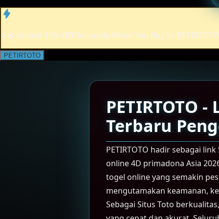
Get
Unlock 15%
OFF Instantly When You Buy
5+ PETIRTOT
PETIRTOTO
PETIRTOTO - 
Terbaru Peng
PETIRTOTO hadir sebagai link
online 4D primadona Asia 202
togel online yang semakin pes
mengutamakan keamanan, keny
Sebagai Situs Toto berkualita
yang cepat dan akurat. Selur