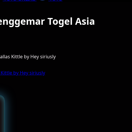
Penggemar Togel Asia