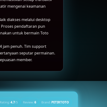
awatir mengenai keamanan
Baik diakses melalui desktop
 Proses pendaftaran pun
nakan untuk bermain Toto
4 jam penuh. Tim support
pertanyaan seputar permainan.
 kepuasan member.
Rating:
4.7
/5
Review:
6
Brand:
PETIRTOTO