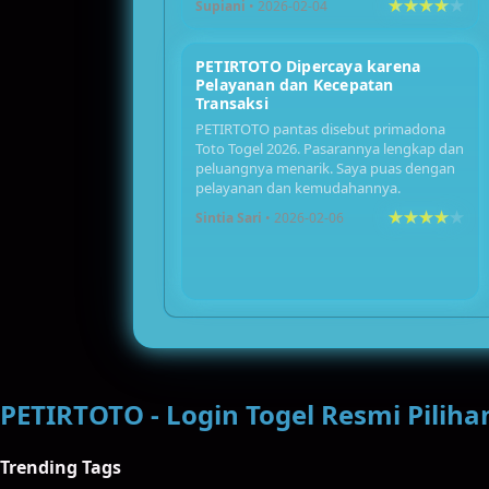
Supiani
• 2026-02-04
PETIRTOTO Dipercaya karena
Pelayanan dan Kecepatan
Transaksi
PETIRTOTO pantas disebut primadona
Toto Togel 2026. Pasarannya lengkap dan
peluangnya menarik. Saya puas dengan
pelayanan dan kemudahannya.
Sintia Sari
• 2026-02-06
PETIRTOTO - Login Togel Resmi Pilih
Trending Tags