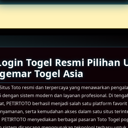
O
Login Togel Resmi Pilihan
gemar Togel Asia
 Situs Toto resmi dan terpercaya yang menawarkan pengal
6 dengan sistem modern dan layanan profesional. Di teng
at, PETIRTOTO berhasil menjadi salah satu platform favori
amanan, serta kemudahan akses dalam satu situs terinte
s, PETIRTOTO menyediakan berbagai pasaran Toto Togel pop
uh sistem dirancang menggunakan teknologi terbaru untuk 