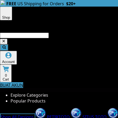
FREE
US Shipping for Orders
$20+
Shop
Account
0
Cart
BUAT AKUN
Explore Categories
Popular Products
Shop All Designs
PETIRTOTO
SITUS TOTO