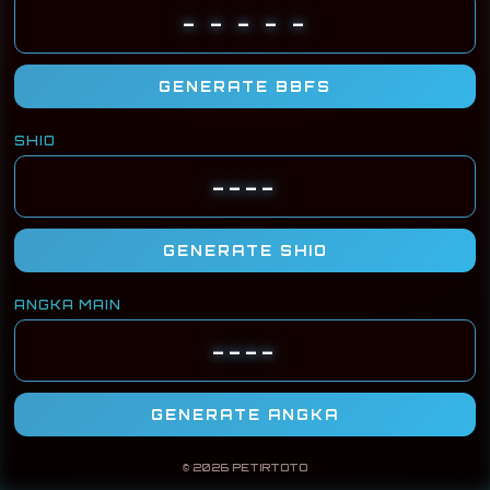
- - - - -
GENERATE BBFS
SHIO
----
GENERATE SHIO
ANGKA MAIN
----
GENERATE ANGKA
© 2026 PETIRTOTO