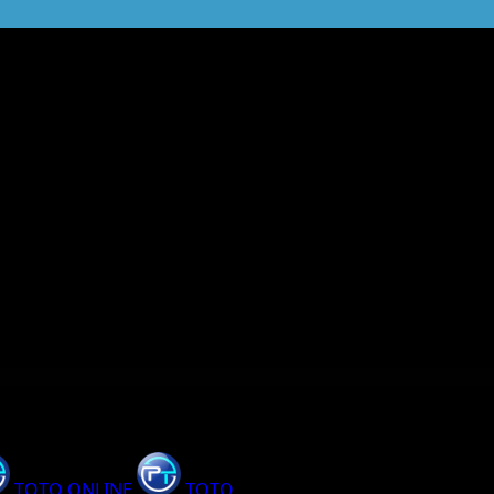
TOTO ONLINE
TOTO