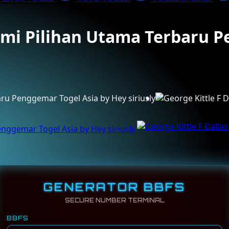
smi Pilihan Utama Terbaru 
GENERATOR BBFS
SECURE NUMBER TERMINAL
BBFS