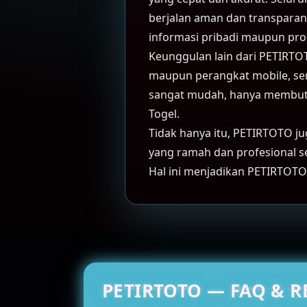
berjalan aman dan transparan
informasi pribadi maupun pro
Keunggulan lain dari PETIRTOT
maupun perangkat mobile, se
sangat mudah, hanya membutu
Togel.
Tidak hanya itu, PETIRTOTO j
yang ramah dan profesional s
Hal ini menjadikan PETIRTOT
PETIRTOTO — FAQ & R