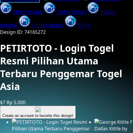
SITUS TOGEL
TOTO TOGEL
TOGEL
ONLINE
TOTO ONLINE
TOTO
Design ID: 74165272
PETIRTOTO - Login Togel
Resmi Pilihan Utama
Terbaru Penggemar Togel
Asia
$7
Rp 5.000
Create an account to favorite this design!