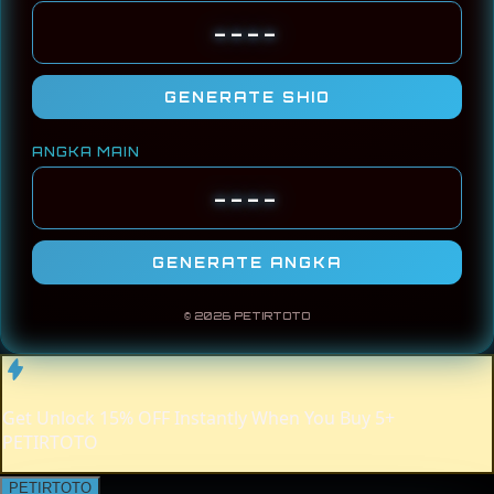
----
GENERATE SHIO
ANGKA MAIN
----
GENERATE ANGKA
© 2026 PETIRTOTO
Get
Unlock 15%
OFF Instantly When You Buy
5+
PETIRTOTO
PETIRTOTO