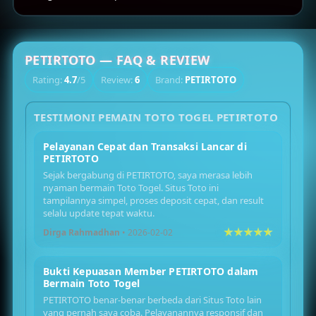
PETIRTOTO — FAQ & REVIEW
Rating:
4.7
/5
Review:
6
Brand:
PETIRTOTO
TESTIMONI PEMAIN TOTO TOGEL PETIRTOTO
Pelayanan Cepat dan Transaksi Lancar di
PETIRTOTO
Sejak bergabung di PETIRTOTO, saya merasa lebih
nyaman bermain Toto Togel. Situs Toto ini
tampilannya simpel, proses deposit cepat, dan result
selalu update tepat waktu.
Dirga Rahmadhan
• 2026-02-02
Bukti Kepuasan Member PETIRTOTO dalam
Bermain Toto Togel
PETIRTOTO benar-benar berbeda dari Situs Toto lain
yang pernah saya coba. Pelayanannya responsif dan