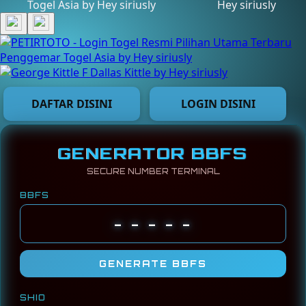
DAFTAR DISINI
LOGIN DISINI
GENERATOR BBFS
SECURE NUMBER TERMINAL
BBFS
- - - - -
GENERATE BBFS
SHIO