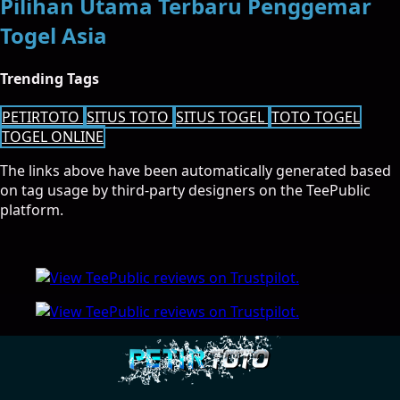
Pilihan Utama Terbaru Penggemar
Togel Asia
Trending Tags
PETIRTOTO
SITUS TOTO
SITUS TOGEL
TOTO TOGEL
TOGEL ONLINE
The links above have been automatically generated based
on tag usage by third-party designers on the TeePublic
platform.