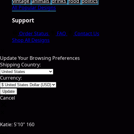
vintage
animals
drinks
food
politics
All Popular Designs
Support
Order Status
FAQ
Contact Us
Shop All Designs
Update Your Browsing Preferences
Shipping Country:
Currency:
Cancel
Katie:
5'10"
160