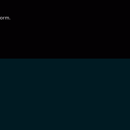
form.