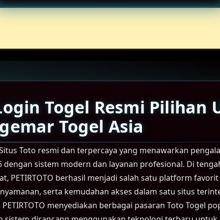
O
Login Togel Resmi Pilihan
gemar Togel Asia
 Situs Toto resmi dan terpercaya yang menawarkan pengal
6 dengan sistem modern dan layanan profesional. Di teng
at, PETIRTOTO berhasil menjadi salah satu platform favori
amanan, serta kemudahan akses dalam satu situs terinte
s, PETIRTOTO menyediakan berbagai pasaran Toto Togel pop
uh sistem dirancang menggunakan teknologi terbaru untuk 