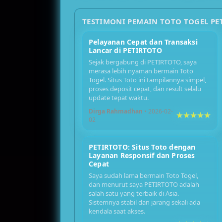
TESTIMONI PEMAIN TOTO TOGEL PE
Pelayanan Cepat dan Transaksi
Lancar di PETIRTOTO
Sejak bergabung di PETIRTOTO, saya
merasa lebih nyaman bermain Toto
Togel. Situs Toto ini tampilannya simpel,
proses deposit cepat, dan result selalu
update tepat waktu.
Dirga Rahmadhan
• 2026-02-
02
PETIRTOTO: Situs Toto dengan
Layanan Responsif dan Proses
Cepat
Saya sudah lama bermain Toto Togel,
dan menurut saya PETIRTOTO adalah
salah satu yang terbaik di Asia.
Sistemnya stabil dan jarang sekali ada
kendala saat akses.