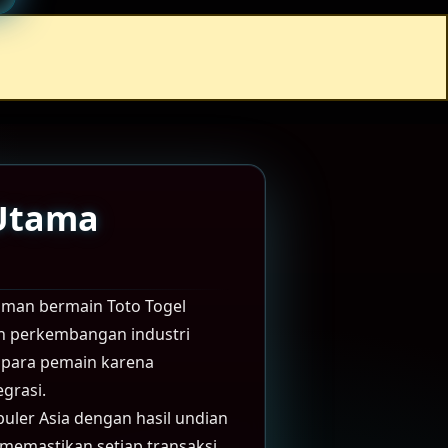
 Utama
aman bermain Toto Togel
ah perkembangan industri
t para pemain karena
grasi.
uler Asia dengan hasil undian
memastikan setiap transaksi