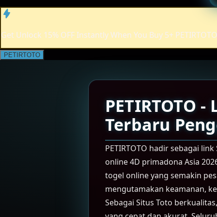
Get
Unlock 15%
OFF Instantly When You Buy
5+ PETIRTOT
PETIRTOTO
PETIRTOTO - 
Terbaru Peng
PETIRTOTO hadir sebagai link
online 4D primadona Asia 202
togel online yang semakin pes
mengutamakan keamanan, keny
Sebagai Situs Toto berkualita
yang cepat dan akurat. Selur