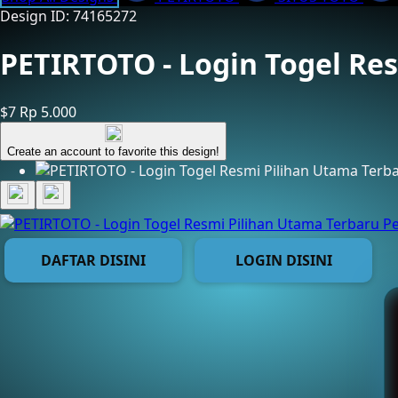
Design ID: 74165272
PETIRTOTO - Login Togel Re
$7
Rp 5.000
Create an account to favorite this design!
DAFTAR DISINI
LOGIN DISINI