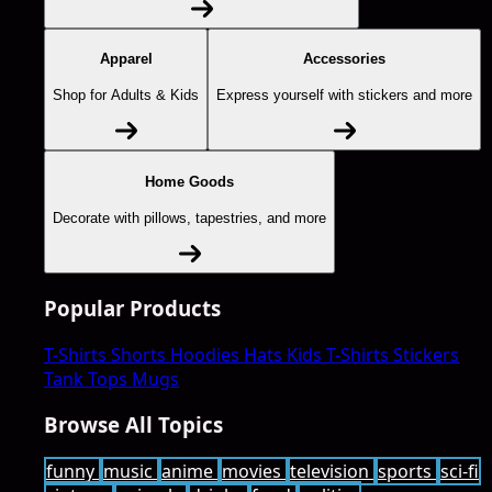
Apparel
Accessories
Shop for Adults & Kids
Express yourself with stickers and more
Home Goods
Decorate with pillows, tapestries, and more
Popular Products
T-Shirts
Shorts
Hoodies
Hats
Kids T-Shirts
Stickers
Tank Tops
Mugs
Browse All Topics
funny
music
anime
movies
television
sports
sci-fi