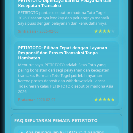
PETIRTOTO Dipercaya karena Pelayanan dan
Kecepatan Transaksi
PETIRTOTO pantas disebut primadona Toto Togel
2026. Pasarannya lengkap dan peluangnya menarik.
Saya puas dengan pelayanan dan kemudahannya.
Sintia Sari
• 2026-02-06
PETIRTOTO: Pilihan Tepat dengan Layanan
Responsif dan Proses Transaksi Tanpa
Hambatan
Menurut saya, PETIRTOTO adalah Situs Toto yang
paling konsisten dari segi pelayanan dan kecepatan
transaksi. Bermain Toto Togel jadi lebih nyaman
karena proses deposit dan withdraw selalu lancar.
Tidak heran kalau PETIRTOTO disebut primadona Asia
2026.
Pratama
• 2026-02-07
FAQ SEPUTARAN PEMAIN PETIRTOTO
Apa keunggulan PETIRTOTO dibanding