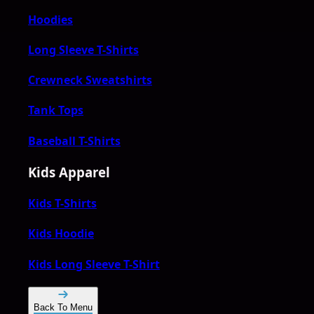
Hoodies
Long Sleeve T-Shirts
Crewneck Sweatshirts
Tank Tops
Baseball T-Shirts
Kids Apparel
Kids T-Shirts
Kids Hoodie
Kids Long Sleeve T-Shirt
Back To Menu