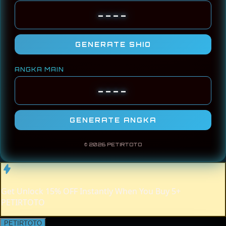
----
GENERATE SHIO
ANGKA MAIN
----
GENERATE ANGKA
© 2026 PETIRTOTO
Get
Unlock 15%
OFF Instantly When You Buy
5+
PETIRTOTO
PETIRTOTO