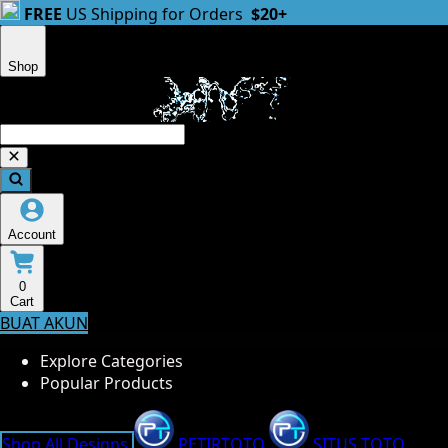
FREE
US Shipping for Orders
$20+
Shop
Account
0
Cart
BUAT AKUN
Explore Categories
Popular Products
Shop All Designs
PETIRTOTO
SITUS TOTO