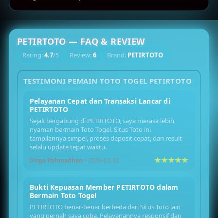
PETIRTOTO — FAQ & REVIEW
Rating:
4.7
/5
Review:
6
Brand:
PETIRTOTO
TESTIMONI PEMAIN TOTO TOGEL PETIRTOTO
Pelayanan Cepat dan Transaksi Lancar di
PETIRTOTO
Sejak bergabung di PETIRTOTO, saya merasa lebih
nyaman bermain Toto Togel. Situs Toto ini
tampilannya simpel, proses deposit cepat, dan result
selalu update tepat waktu.
Dirga Rahmadhan
• 2026-02-02
Bukti Kepuasan Member PETIRTOTO dalam
Bermain Toto Togel
PETIRTOTO benar-benar berbeda dari Situs Toto lain
yang pernah saya coba. Pelayanannya responsif dan