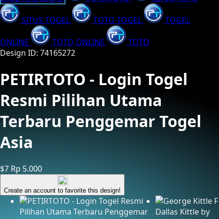
SITUS TOGEL
TOTO TOGEL
TOGEL
ONLINE
TOTO ONLINE
TOTO
Design ID: 74165272
PETIRTOTO - Login Togel
Resmi Pilihan Utama
Terbaru Penggemar Togel
Asia
$7
Rp 5.000
Create an account to favorite this design!