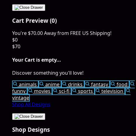
Cart Preview (0)
You're
$70.00
Away from
FREE US Shipping!
$0
$70
Your Cart is empty...
Discover something you'll love!
animals
anime
drinks
fantasy
food
funny
movies
sci-fi
sports
television
vintage
Shop All Designs
Shop Designs