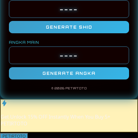
----
GENERATE SHIO
ANGKA MAIN
----
GENERATE ANGKA
© 2026 PETIRTOTO
Get
Unlock 15%
OFF Instantly When You Buy
5+
PETIRTOTO
PETIRTOTO