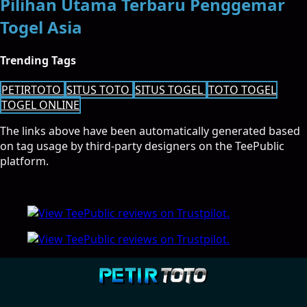
Pilihan Utama Terbaru Penggemar
Togel Asia
Trending Tags
PETIRTOTO
SITUS TOTO
SITUS TOGEL
TOTO TOGEL
TOGEL ONLINE
The links above have been automatically generated based
on tag usage by third-party designers on the TeePublic
platform.