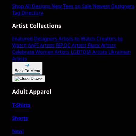
Shop All Designs
New Tees on Sale
Newest Designers
Tag Directory
Artist Collections
Featured Designers
Artists to Watch
Creators to
Watch
AAPI Artists
BIPOC Artists
Black Artists
Celebrate Women Artists
LGBTQIA Artists
Ukrainian
Artists
Back To Menu
Adult Apparel
T-Shirts
Shorts
New!