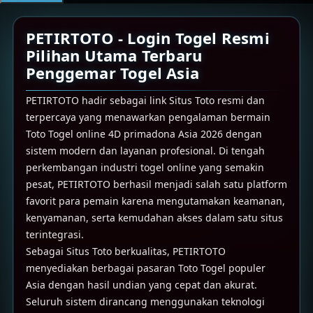
PETIRTOTO - Login Togel Resmi
Pilihan Utama Terbaru
Penggemar Togel Asia
PETIRTOTO hadir sebagai link Situs Toto resmi dan
terpercaya yang menawarkan pengalaman bermain
Toto Togel online 4D primadona Asia 2026 dengan
sistem modern dan layanan profesional. Di tengah
perkembangan industri togel online yang semakin
pesat, PETIRTOTO berhasil menjadi salah satu platform
favorit para pemain karena mengutamakan keamanan,
kenyamanan, serta kemudahan akses dalam satu situs
terintegrasi.
Sebagai Situs Toto berkualitas, PETIRTOTO
menyediakan berbagai pasaran Toto Togel populer
Asia dengan hasil undian yang cepat dan akurat.
Seluruh sistem dirancang menggunakan teknologi