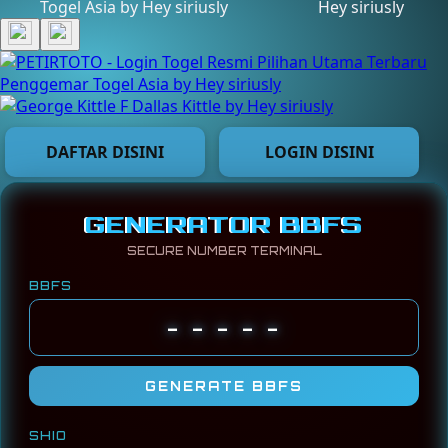
DAFTAR DISINI
LOGIN DISINI
GENERATOR BBFS
SECURE NUMBER TERMINAL
BBFS
- - - - -
GENERATE BBFS
SHIO