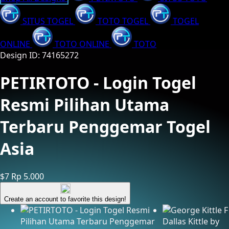
SITUS TOGEL
TOTO TOGEL
TOGEL
ONLINE
TOTO ONLINE
TOTO
Design ID: 74165272
PETIRTOTO - Login Togel
Resmi Pilihan Utama
Terbaru Penggemar Togel
Asia
$7
Rp 5.000
Create an account to favorite this design!