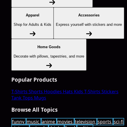
Apparel
Accessories
Shop for Adults & Kids
Express yourself with stickers and more
Home Goods
Decorate with pillows, tapestries, and more
Popular Products
T-Shirts
Shorts
Hoodies
Hats
Kids T-Shirts
Stickers
Tank Tops
Mugs
Browse All Topics
funny
music
anime
movies
television
sports
sci-fi