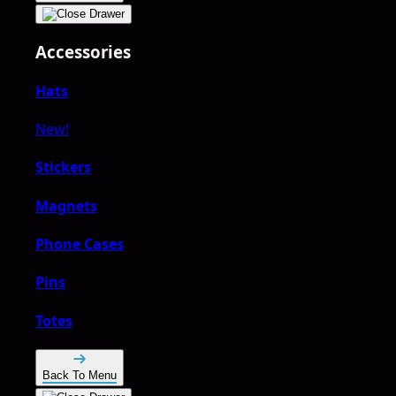
Accessories
Hats
New!
Stickers
Magnets
Phone Cases
Pins
Totes
Back To Menu