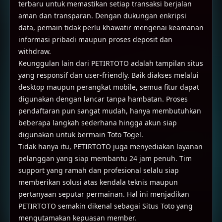
terbaru untuk memastikan setiap transaksi berjalan
aman dan transparan. Dengan dukungan enkripsi
data, pemain tidak perlu khawatir mengenai keamanan
informasi pribadi maupun proses deposit dan
withdraw.
Keunggulan lain dari PETIRTOTO adalah tampilan situs
yang responsif dan user-friendly. Baik diakses melalui
desktop maupun perangkat mobile, semua fitur dapat
digunakan dengan lancar tanpa hambatan. Proses
pendaftaran pun sangat mudah, hanya membutuhkan
beberapa langkah sederhana hingga akun siap
digunakan untuk bermain Toto Togel.
Tidak hanya itu, PETIRTOTO juga menyediakan layanan
pelanggan yang siap membantu 24 jam penuh. Tim
support yang ramah dan profesional selalu siap
memberikan solusi atas kendala teknis maupun
pertanyaan seputar permainan. Hal ini menjadikan
PETIRTOTO semakin dikenal sebagai Situs Toto yang
mengutamakan kepuasan member.