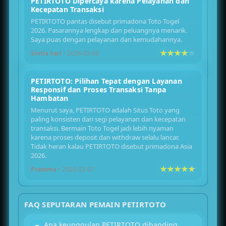
PETIRTOTO Dipercaya karena Pelayanan dan
Kecepatan Transaksi
PETIRTOTO pantas disebut primadona Toto Togel
2026. Pasarannya lengkap dan peluangnya menarik.
Saya puas dengan pelayanan dan kemudahannya.
Sintia Sari
• 2026-02-06
PETIRTOTO: Pilihan Tepat dengan Layanan
Responsif dan Proses Transaksi Tanpa
Hambatan
Menurut saya, PETIRTOTO adalah Situs Toto yang
paling konsisten dari segi pelayanan dan kecepatan
transaksi. Bermain Toto Togel jadi lebih nyaman
karena proses deposit dan withdraw selalu lancar.
Tidak heran kalau PETIRTOTO disebut primadona Asia
2026.
Pratama
• 2026-02-07
FAQ SEPUTARAN PEMAIN PETIRTOTO
Apa keunggulan PETIRTOTO dibanding