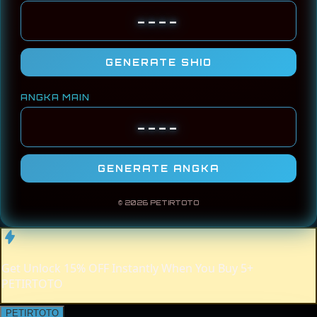
----
GENERATE SHIO
ANGKA MAIN
----
GENERATE ANGKA
© 2026 PETIRTOTO
Get
Unlock 15%
OFF Instantly When You Buy
5+
PETIRTOTO
PETIRTOTO