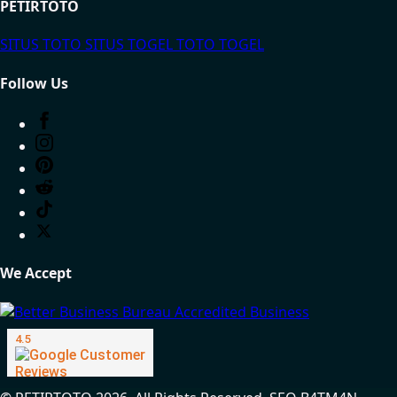
PETIRTOTO
SITUS TOTO
SITUS TOGEL
TOTO TOGEL
Follow Us
We Accept