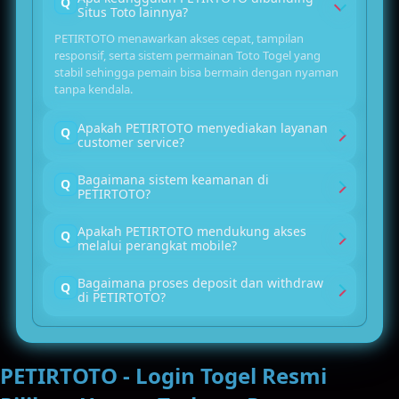
Q
Situs Toto lainnya?
PETIRTOTO menawarkan akses cepat, tampilan
responsif, serta sistem permainan Toto Togel yang
stabil sehingga pemain bisa bermain dengan nyaman
tanpa kendala.
Apakah PETIRTOTO menyediakan layanan
Q
customer service?
Bagaimana sistem keamanan di
Q
PETIRTOTO?
Apakah PETIRTOTO mendukung akses
Q
melalui perangkat mobile?
Bagaimana proses deposit dan withdraw
Q
di PETIRTOTO?
PETIRTOTO - Login Togel Resmi