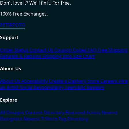
Don't love it? We'll fix it. For free.
100% Free Exchanges.
PETIRTOTO
Support
Order Status
Contact Us
Coupon Codes
FAQ
Free Shipping
Refunds & Returns
Shipping Info
Size Chart
About Us
About Us
Accessibility
Create a Dashery Store
Careers
Hire
an Artist
Social Responsibility
TeePublic Reviews
Explore
All Designs
Content Directory
Featured Artists
Newest
Designers
Newest T-Shirts
Tag Directory