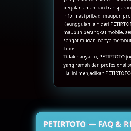
berjalan aman dan transparan
informasi pribadi maupun pro
Keunggulan lain dari PETIRTOT
maupun perangkat mobile, se
sangat mudah, hanya membutu
Togel.
Tidak hanya itu, PETIRTOTO j
yang ramah dan profesional s
Hal ini menjadikan PETIRTOT
PETIRTOTO — FAQ & R