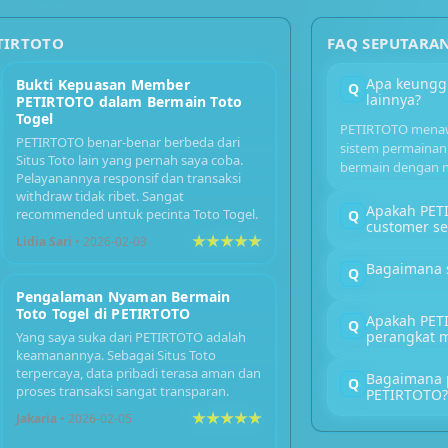
TIRTOTO
FAQ SEPUTARA
Apa keunggu
Bukti Kepuasan Member
Q
lainnya?
PETIRTOTO dalam Bermain Toto
Togel
PETIRTOTO menawar
PETIRTOTO benar-benar berbeda dari
sistem permainan 
Situs Toto lain yang pernah saya coba.
bermain dengan n
Pelayanannya responsif dan transaksi
withdraw tidak ribet. Sangat
Apakah PET
recommended untuk pecinta Toto Togel.
Q
customer se
Lidia Sari
• 2026-02-03
Bagaimana 
Q
Pengalaman Nyaman Bermain
Toto Togel di PETIRTOTO
Apakah PET
Q
perangkat m
Yang saya suka dari PETIRTOTO adalah
keamanannya. Sebagai Situs Toto
terpercaya, data pribadi terasa aman dan
Bagaimana p
Q
proses transaksi sangat transparan.
PETIRTOTO
Jakaria
• 2026-02-05