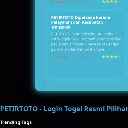
Supiani
• 2026-02-04
PETIRTOTO Dipercaya karena
Pelayanan dan Kecepatan
Transaksi
PETIRTOTO pantas disebut primadona
Toto Togel 2026. Pasarannya lengkap dan
peluangnya menarik. Saya puas dengan
pelayanan dan kemudahannya.
Sintia Sari
• 2026-02-06
PETIRTOTO - Login Togel Resmi Pilih
Trending Tags