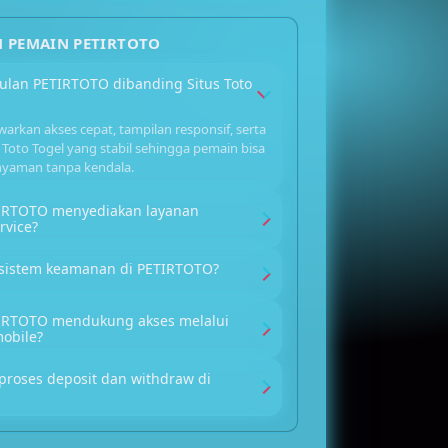
N PEMAIN PETIRTOTO
lan PETIRTOTO dibanding Situs Toto
kan akses cepat, tampilan responsif, serta
Toto Togel yang stabil sehingga pemain bisa
yaman tanpa kendala.
IRTOTO menyediakan layanan
rvice?
sistem keamanan di PETIRTOTO?
IRTOTO mendukung akses melalui
obile?
roses deposit dan withdraw di
?