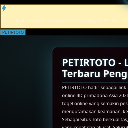
Get
Unlock 15%
OFF Instantly When You Buy
5+ PETIRTOT
PETIRTOTO
PETIRTOTO - 
Terbaru Peng
PETIRTOTO hadir sebagai link
online 4D primadona Asia 202
togel online yang semakin pes
mengutamakan keamanan, keny
Sebagai Situs Toto berkualita
yang cepat dan akurat. Selur