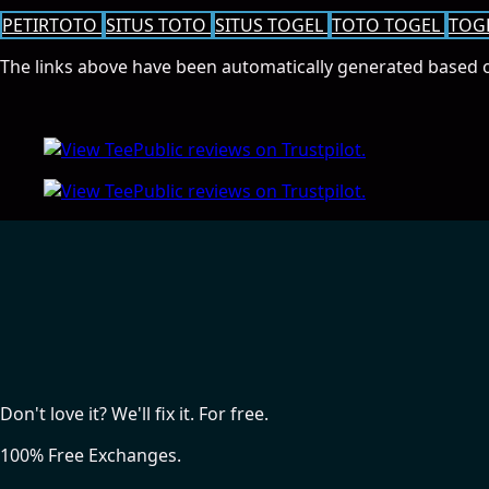
PETIRTOTO
SITUS TOTO
SITUS TOGEL
TOTO TOGEL
TOG
The links above have been automatically generated based o
Don't love it? We'll fix it. For free.
100% Free Exchanges.