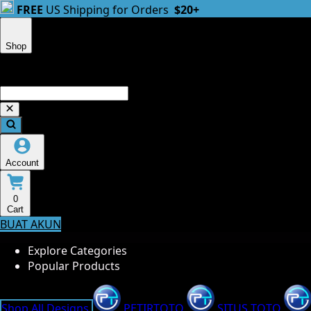
FREE
US Shipping for Orders
$20+
Shop
Account
0
Cart
BUAT AKUN
Explore Categories
Popular Products
Shop All Designs
PETIRTOTO
SITUS TOTO