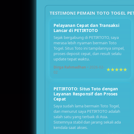
TESTIMONI PEMAIN TOTO TOGEL PE
Pelayanan Cepat dan Transaksi
Lancar di PETIRTOTO
Sejak bergabung di PETIRTOTO, saya
merasa lebih nyaman bermain Toto
Togel. Situs Toto ini tampilannya simpel,
proses deposit cepat, dan result selalu
update tepat waktu.
Dirga Rahmadhan
• 2026-02-
02
PETIRTOTO: Situs Toto dengan
Layanan Responsif dan Proses
Cepat
Saya sudah lama bermain Toto Togel,
dan menurut saya PETIRTOTO adalah
salah satu yang terbaik di Asia.
Sistemnya stabil dan jarang sekali ada
kendala saat akses.